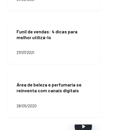
vender
mais
e
reter
Funil
os
de
clientes
Funil de vendas: 4 dicas para
vendas:
conquistados
melhor utilizá-lo
4
na
dicas
liquidação!
para
27/07/2021
melhor
utilizá-
lo
Área
de
Área de beleza e perfumaria se
beleza
reinventa com canais digitais
e
perfumaria
se
28/05/2020
reinventa
com
canais
digitais