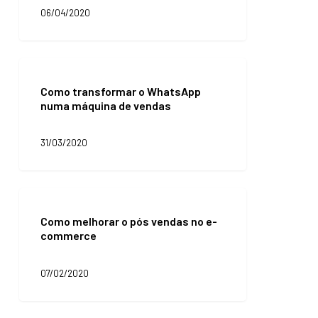
na
06/04/2020
Internet
em
tempos
de
Como
crise
transformar
Como transformar o WhatsApp
o
numa máquina de vendas
WhatsApp
numa
máquina
31/03/2020
de
vendas
Como
melhorar
Como melhorar o pós vendas no e-
o
commerce
pós
vendas
no
07/02/2020
e-
commerce