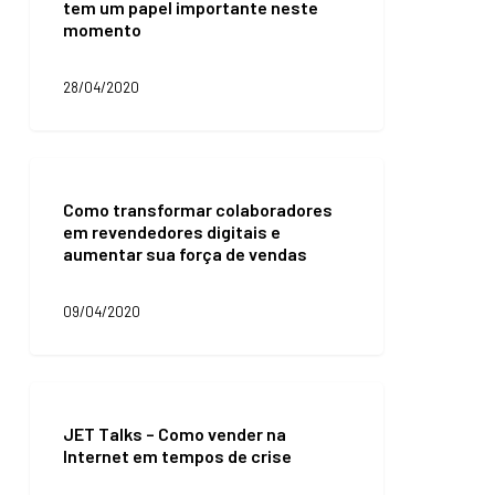
tem um papel importante neste
comércio
momento
eletrônico
tem
um
28/04/2020
papel
importante
neste
momento
Como
transformar
Como transformar colaboradores
colaboradores
em revendedores digitais e
em
aumentar sua força de vendas
revendedores
digitais
e
09/04/2020
aumentar
sua
força
de
JET
vendas
Talks
JET Talks – Como vender na
–
Internet em tempos de crise
Como
vender