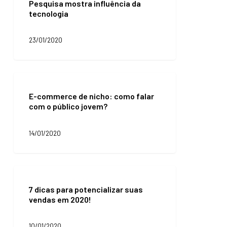
Pesquisa mostra influência da
compra?
tecnologia
Pesquisa
mostra
influência
23/01/2020
da
tecnologia
E-
commerce
E-commerce de nicho: como falar
de
com o público jovem?
nicho:
como
falar
14/01/2020
com
o
público
jovem?
7
dicas
7 dicas para potencializar suas
para
vendas em 2020!
potencializar
suas
vendas
10/01/2020