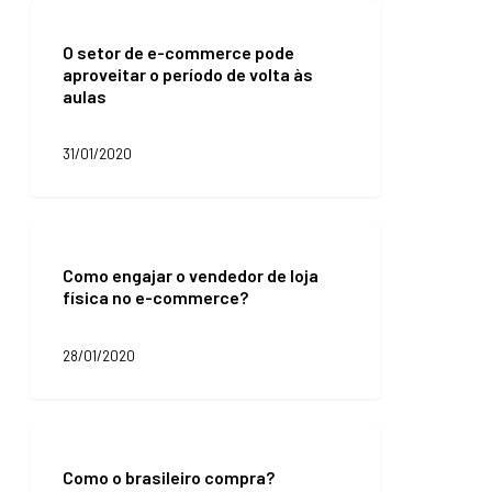
O
setor
O setor de e-commerce pode
de
aproveitar o período de volta às
e-
aulas
commerce
pode
aproveitar
31/01/2020
o
período
de
volta
Como
às
engajar
aulas
Como engajar o vendedor de loja
o
física no e-commerce?
vendedor
de
loja
28/01/2020
física
no
e-
commerce?
Como
o
Como o brasileiro compra?
brasileiro