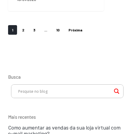
em
2020!
1
2
3
…
10
Próxima
Busca
Mais recentes
Como aumentar as vendas da sua loja virtual com
e-mail marketing?