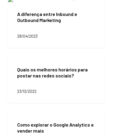
A
diferença
entre
A diferença entre Inbound e
Inbound
Outbound Marketing
e
Outbound
Marketing
28/04/2023
Quais
os
Quais os melhores horários para
melhores
postar nas redes sociais?
horários
para
postar
23/12/2022
nas
redes
sociais?
Como
explorar
Como explorar o Google Analytics e
o
vender mais
Google