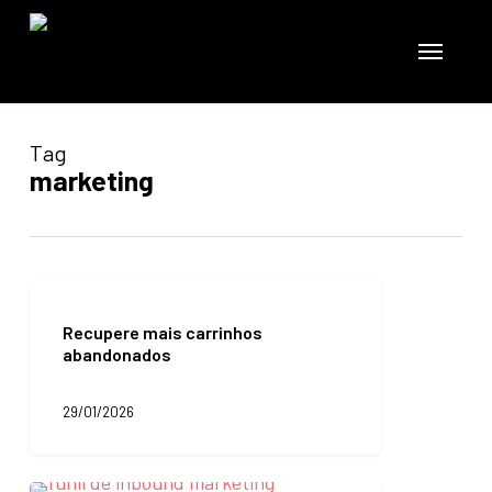
Skip
to
Menu
main
content
Tag
marketing
Recupere
mais
Recupere mais carrinhos
carrinhos
abandonados
abandonados
29/01/2026