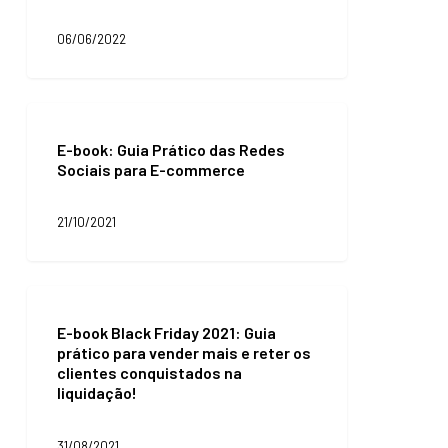
Analytics
e
06/06/2022
vender
mais
E-
book:
E-book: Guia Prático das Redes
Guia
Sociais para E-commerce
Prático
das
Redes
21/10/2021
Sociais
para
E-
commerce
E-
book
E-book Black Friday 2021: Guia
Black
prático para vender mais e reter os
Friday
clientes conquistados na
2021:
liquidação!
Guia
prático
para
31/08/2021