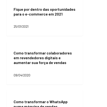
Fique
por
Fique por dentro das oportunidades
dentro
para o e-commerce em 2021
das
oportunidades
para
25/01/2021
o
e-
commerce
em
Como
2021
transformar
Como transformar colaboradores
colaboradores
em revendedores digitais e
em
aumentar sua força de vendas
revendedores
digitais
e
09/04/2020
aumentar
sua
força
de
Como
vendas
transformar
Como transformar o WhatsApp
o
numa máquina de vendas
WhatsApp