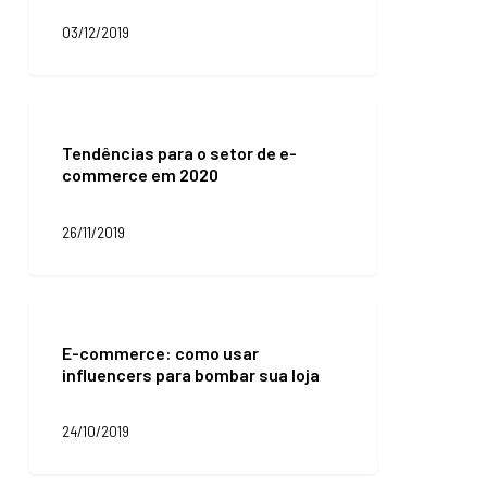
23,6%
03/12/2019
Tendências
para
Tendências para o setor de e-
o
commerce em 2020
setor
de
e-
26/11/2019
commerce
em
2020
E-
commerce:
E-commerce: como usar
como
influencers para bombar sua loja
usar
influencers
para
24/10/2019
bombar
sua
loja