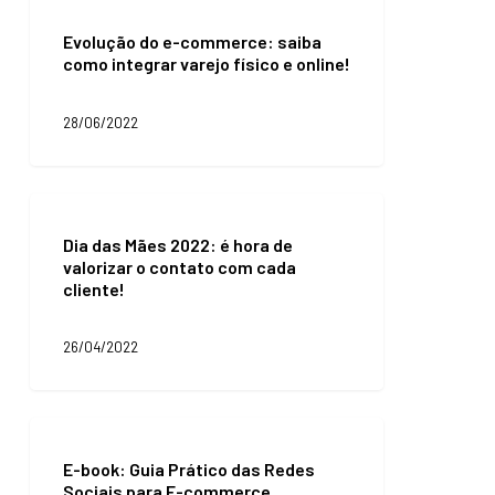
Evolução
do
Evolução do e-commerce: saiba
e-
como integrar varejo físico e online!
commerce:
saiba
como
28/06/2022
integrar
varejo
físico
e
Dia
online!
das
Dia das Mães 2022: é hora de
Mães
valorizar o contato com cada
2022:
cliente!
é
hora
de
26/04/2022
valorizar
o
contato
com
E-
cada
book:
cliente!
E-book: Guia Prático das Redes
Guia
Sociais para E-commerce
Prático