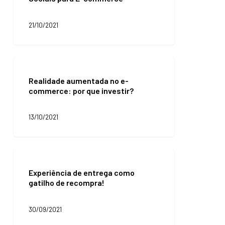
das
Redes
21/10/2021
Sociais
para
E-
commerce
Realidade
aumentada
Realidade aumentada no e-
no
commerce: por que investir?
e-
commerce:
por
13/10/2021
que
investir?
Experiência
de
Experiência de entrega como
entrega
gatilho de recompra!
como
gatilho
de
30/09/2021
recompra!