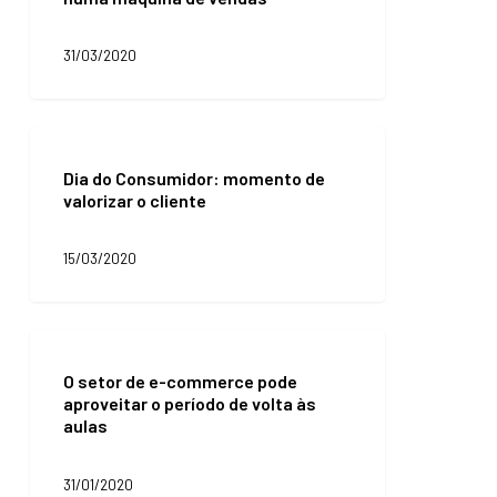
numa
máquina
31/03/2020
de
vendas
Dia
do
Dia do Consumidor: momento de
Consumidor:
valorizar o cliente
momento
de
valorizar
15/03/2020
o
cliente
O
setor
O setor de e-commerce pode
de
aproveitar o período de volta às
e-
aulas
commerce
pode
aproveitar
31/01/2020
o