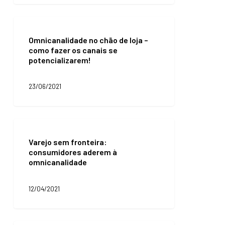
Omnicanalidade
no
Omnicanalidade no chão de loja –
chão
como fazer os canais se
de
potencializarem!
loja
–
como
23/06/2021
fazer
os
canais
se
Varejo
potencializarem!
sem
Varejo sem fronteira:
fronteira:
consumidores aderem à
consumidores
omnicanalidade
aderem
à
omnicanalidade
12/04/2021