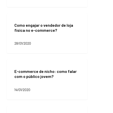
período
de
volta
Como
às
engajar
aulas
Como engajar o vendedor de loja
o
física no e-commerce?
vendedor
de
loja
28/01/2020
física
no
e-
commerce?
E-
commerce
E-commerce de nicho: como falar
de
com o público jovem?
nicho:
como
falar
14/01/2020
com
o
público
jovem?
7