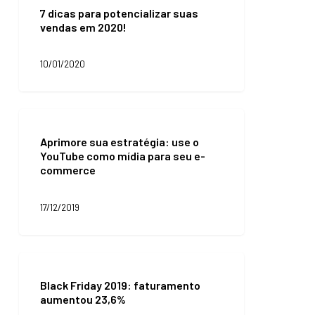
dicas
7 dicas para potencializar suas
para
vendas em 2020!
potencializar
suas
vendas
10/01/2020
em
2020!
Aprimore
sua
Aprimore sua estratégia: use o
estratégia:
YouTube como mídia para seu e-
use
commerce
o
YouTube
como
17/12/2019
mídia
para
seu
e-
Black
commerce
Friday
Black Friday 2019: faturamento
2019:
aumentou 23,6%
faturamento
aumentou