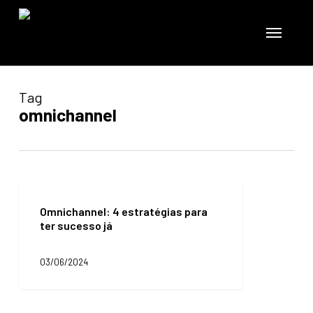
Skip
to
Menu
main
content
Tag
omnichannel
Omnichannel:
4
Omnichannel: 4 estratégias para
estratégias
ter sucesso já
para
ter
sucesso
03/06/2024
já