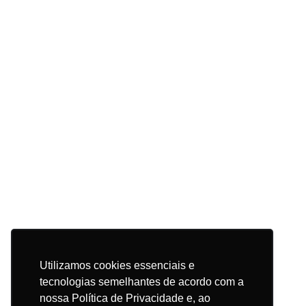
e-
A
commerce
importância
A importância do PIX para o e-
do
PIX
commerce
para
o
e-
23/03/2021
commerce
Utilizamos cookies essenciais e
tecnologias semelhantes de acordo com a
nossa Política de Privacidade e, ao