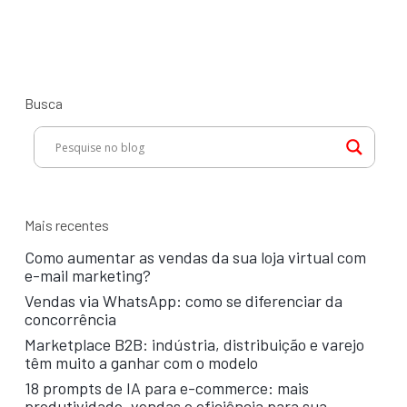
usar
o
Life
Time
Value
Busca
de
forma
estratégica!
Mais recentes
Como aumentar as vendas da sua loja virtual com
e-mail marketing?
Vendas via WhatsApp: como se diferenciar da
concorrência
Marketplace B2B: indústria, distribuição e varejo
têm muito a ganhar com o modelo
18 prompts de IA para e-commerce: mais
produtividade, vendas e eficiência para sua