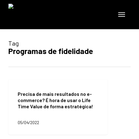
Skip
to
Menu
main
content
Tag
Programas de fidelidade
Precisa
de
Precisa de mais resultados no e-
mais
commerce? É hora de usar o Life
resultados
Time Value de forma estratégica!
no
e-
commerce?
05/04/2022
É
hora
de