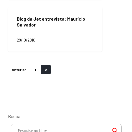
Blog
da
Blog da Jet entrevista: Maurício
Jet
Salvador
entrevista:
Maurício
Salvador
29/10/2010
Anterior
1
2
Busca