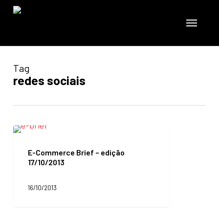
Skip
to
Menu
main
content
Tag
redes sociais
E-
Commerce
Brief
E-Commerce Brief – edição
–
17/10/2013
edição
17/10/2013
16/10/2013