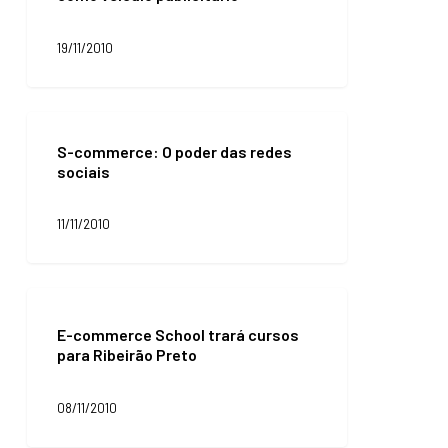
online
como
19/11/2010
veículo
publicitário
S-
commerce:
S-commerce: O poder das redes
O
sociais
poder
das
redes
11/11/2010
sociais
E-
commerce
E-commerce School trará cursos
School
para Ribeirão Preto
trará
cursos
para
08/11/2010
Ribeirão
Preto