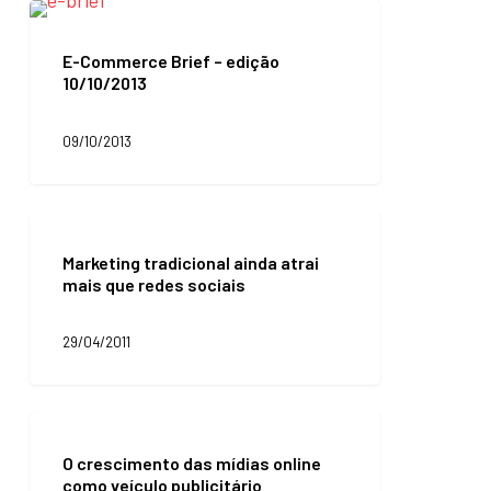
E-
Commerce
Brief
E-Commerce Brief – edição
–
10/10/2013
edição
10/10/2013
09/10/2013
Marketing
tradicional
Marketing tradicional ainda atrai
ainda
mais que redes sociais
atrai
mais
que
29/04/2011
redes
sociais
O
crescimento
O crescimento das mídias online
das
como veículo publicitário
mídias