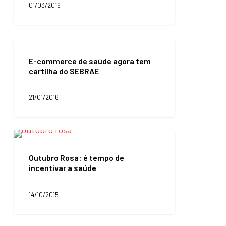
01/03/2016
saúde
E-
commerce
E-commerce de saúde agora tem
de
cartilha do SEBRAE
saúde
agora
tem
21/01/2016
cartilha
do
SEBRAE
Outubro
Rosa:
é
Outubro Rosa: é tempo de
tempo
incentivar a saúde
de
incentivar
a
14/10/2015
saúde