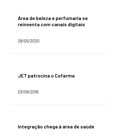
entender
Área
as
de
“dores”
Área de beleza e perfumaria se
beleza
do
reinventa com canais digitais
e
cliente
perfumaria
se
28/05/2020
reinventa
com
canais
digitais
JET
patrocina
JET patrocina o Cofarma
o
Cofarma
03/06/2016
Integração
chega
Integração chega à área de saúde
à
área
de