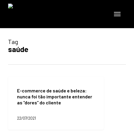
Skip
to
Menu
main
content
Tag
saúde
E-
commerce
E-commerce de saúde e beleza:
de
nunca foi tão importante entender
saúde
as “dores” do cliente
e
beleza:
nunca
22/07/2021
foi
tão
importante