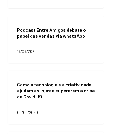
vendas
online
Podcast
Entre
Podcast Entre Amigos debate o
Amigos
papel das vendas via whatsApp
debate
o
papel
18/06/2020
das
vendas
via
whatsApp
Como
a
Como a tecnologia e a criatividade
tecnologia
ajudam as lojas a superarem a crise
e
da Covid-19
a
criatividade
ajudam
08/06/2020
as
lojas
a
superarem