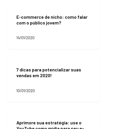
E-
commerce
E-commerce de nicho: como falar
de
com o público jovem?
nicho:
como
falar
14/01/2020
com
o
público
jovem?
7
dicas
7 dicas para potencializar suas
para
vendas em 2020!
potencializar
suas
vendas
10/01/2020
em
2020!
Aprimore
sua
Aprimore sua estratégia: use o
estratégia:
YouTube como mídia para seu e-
use