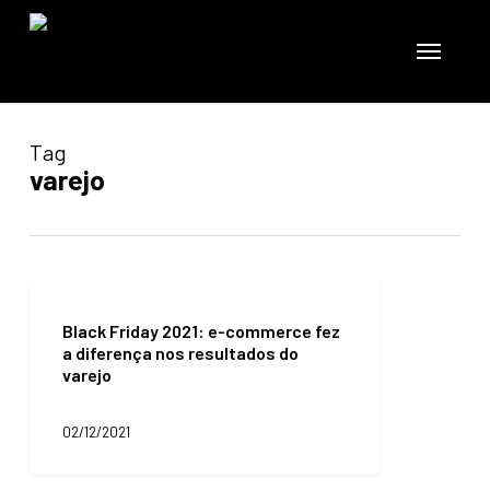
Skip
to
Menu
main
content
Tag
varejo
Black
Friday
Black Friday 2021: e-commerce fez
2021:
a diferença nos resultados do
e-
varejo
commerce
fez
a
02/12/2021
diferença
nos
resultados