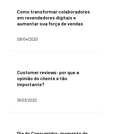
Como
a
transformar
crise
Como transformar colaboradores
colaboradores
da
em revendedores digitais e
em
Covid-
aumentar sua força de vendas
revendedores
19
digitais
e
09/04/2020
aumentar
sua
força
de
Customer
vendas
reviews:
Customer reviews: por que a
por
opinião do cliente é tão
que
importante?
a
opinião
do
19/03/2020
cliente
é
tão
importante?
Dia
do
Dia do Consumidor: momento de
Consumidor: