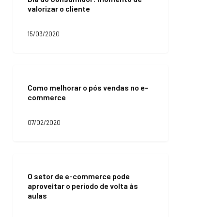
valorizar o cliente
momento
de
valorizar
15/03/2020
o
cliente
Como
melhorar
Como melhorar o pós vendas no e-
o
commerce
pós
vendas
no
07/02/2020
e-
commerce
O
setor
O setor de e-commerce pode
de
aproveitar o período de volta às
e-
aulas
commerce
pode
aproveitar