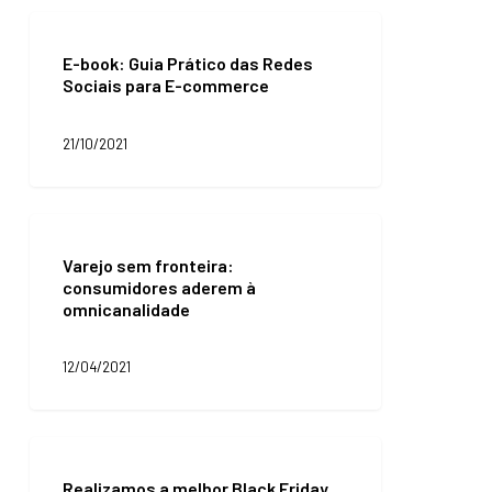
do
E-
varejo
book:
E-book: Guia Prático das Redes
Guia
Sociais para E-commerce
Prático
das
Redes
21/10/2021
Sociais
para
E-
commerce
Varejo
sem
Varejo sem fronteira:
fronteira:
consumidores aderem à
consumidores
omnicanalidade
aderem
à
omnicanalidade
12/04/2021
Realizamos
a
Realizamos a melhor Black Friday
melhor