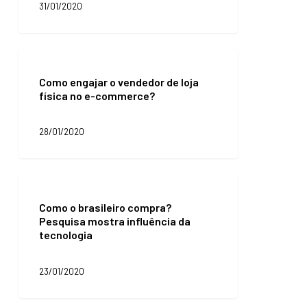
31/01/2020
o
período
de
volta
Como
às
engajar
aulas
Como engajar o vendedor de loja
o
física no e-commerce?
vendedor
de
loja
28/01/2020
física
no
e-
commerce?
Como
o
Como o brasileiro compra?
brasileiro
Pesquisa mostra influência da
compra?
tecnologia
Pesquisa
mostra
influência
23/01/2020
da
tecnologia