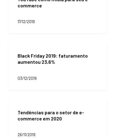
commerce
o
YouTube
como
17/12/2019
mídia
para
seu
e-
Black
commerce
Friday
Black Friday 2019: faturamento
2019:
aumentou 23,6%
faturamento
aumentou
23,6%
03/12/2019
Tendências
para
Tendências para o setor de e-
o
commerce em 2020
setor
de
e-
26/11/2019
commerce