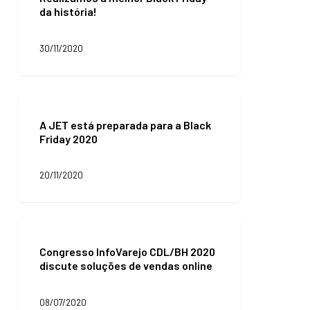
da história!
Black
Friday
da
30/11/2020
história!
A
JET
A JET está preparada para a Black
está
Friday 2020
preparada
para
a
20/11/2020
Black
Friday
2020
Congresso
InfoVarejo
Congresso InfoVarejo CDL/BH 2020
CDL/BH
discute soluções de vendas online
2020
discute
soluções
08/07/2020
de