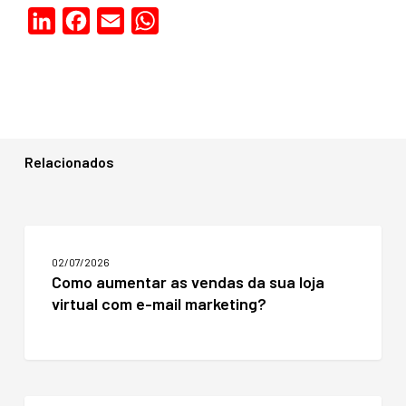
LinkedIn
Facebook
Email
WhatsApp
Relacionados
Como
aumentar
02/07/2026
as
Como aumentar as vendas da sua loja
vendas
virtual com e-mail marketing?
da
sua
loja
virtual
com
e-
Vendas