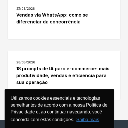
mail
via
marketing?
23/06/2026
WhatsApp:
Vendas via WhatsApp: como se
como
diferenciar da concorrência
se
diferenciar
da
concorrência
18
prompts
26/05/2026
de
18 prompts de IA para e-commerce: mais
IA
produtividade, vendas e eficiência para
para
e-
sua operação
commerce:
mais
produtividade,
Utilizamos cookies essenciais e tecnologias
vendas
semelhantes de acordo com a nossa Política de
e
Privacidade e, ao continuar navegando, você
eficiência
concorda com estas condições.
Saiba mais
para
sua