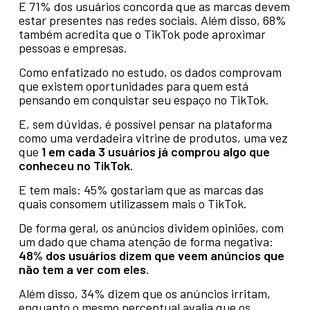
E 71% dos usuários concorda que as marcas devem
estar presentes nas redes sociais. Além disso, 68%
também acredita que o TikTok pode aproximar
pessoas e empresas.
Como enfatizado no estudo, os dados comprovam
que existem oportunidades para quem está
pensando em conquistar seu espaço no TikTok.
E, sem dúvidas, é possível pensar na plataforma
como uma verdadeira vitrine de produtos, uma vez
que
1 em cada 3
usuários
j
á
comprou algo que
conheceu no TikTok.
E tem mais: 45% gostariam que as marcas das
quais consomem utilizassem mais o TikTok.
De forma geral, os anúncios dividem opiniões, com
um dado que chama atenção de forma negativa:
48% dos
usuários
dizem que veem
anúncios
que
n
ão
tem a ver com eles.
Além disso, 34% dizem que os anúncios irritam,
enquanto o mesmo percentual avalia que os