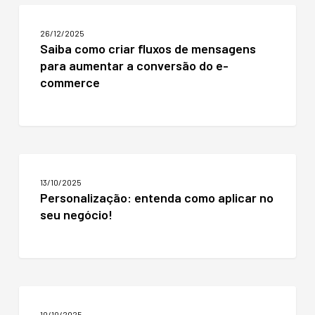
Saiba
como
26/12/2025
criar
Saiba como criar fluxos de mensagens
fluxos
para aumentar a conversão do e-
de
mensagens
commerce
para
aumentar
a
conversão
do
Personalização:
e-
entenda
commerce
13/10/2025
como
Personalização: entenda como aplicar no
aplicar
seu negócio!
no
seu
negócio!
Segurança
e
10/10/2025