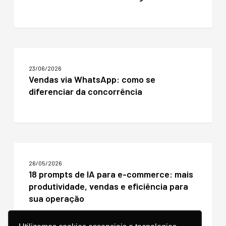
sua
loja
virtual
com
e-
Vendas
mail
via
marketing?
23/06/2026
WhatsApp:
Vendas via WhatsApp: como se
como
diferenciar da concorrência
se
diferenciar
da
concorrência
18
prompts
26/05/2026
de
18 prompts de IA para e-commerce: mais
IA
produtividade, vendas e eficiência para
para
e-
sua operação
commerce:
mais