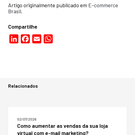
Artigo originalmente publicado em
E-commerce
Brasil
.
Compartilhe
LinkedIn
Facebook
Email
WhatsApp
Relacionados
Como
aumentar
02/07/2026
as
Como aumentar as vendas da sua loja
vendas
virtual com e-mail marketing?
da