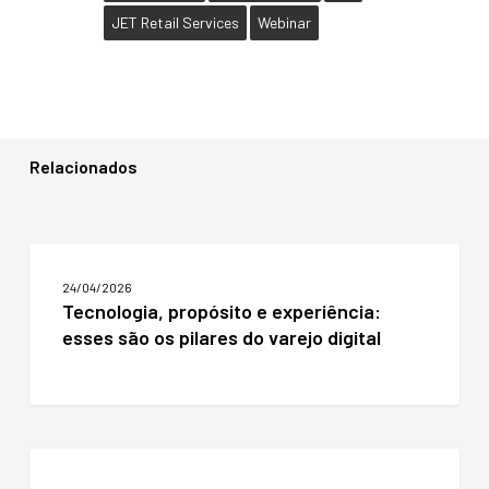
JET Retail Services
Webinar
Relacionados
Tecnologia,
propósito
24/04/2026
e
Tecnologia, propósito e experiência:
experiência:
esses são os pilares do varejo digital
esses
são
os
pilares
do
varejo
Sebrae-
digital
RS: