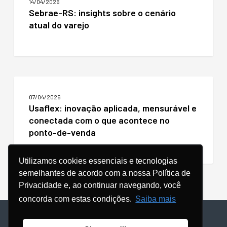
14/04/2026
insights
Sebrae-RS: insights sobre o cenário
sobre
atual do varejo
o
cenário
atual
do
varejo
Usaflex:
inovação
07/04/2026
aplicada,
Usaflex: inovação aplicada, mensurável e
mensurável
conectada com o que acontece no
e
conectada
ponto-de-venda
com
o
que
Utilizamos cookies essenciais e tecnologias
acontece
semelhantes de acordo com a nossa Política de
no
Privacidade e, ao continuar navegando, você
ponto-
concorda com estas condições.
Saiba mais
de-
venda
© Copyright - 2024 |
POLÍTICA DE PRIVACIDADE