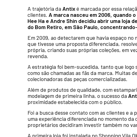
A trajetória da
Antix
é marcada por essa relaç
clientes.
A marca nasceu em 2006, quando o 
Hee Ha e Andre Shin decidiu abrir uma loja d
do Bom Retiro, em São Paulo, concentrando-
Em 2009, ao detectarem que havia espaço no
que tivesse uma proposta diferenciada, resolv
própria, criando suas próprias coleções, em v
revenda.
A estratégia foi bem-sucedida, tanto que logo
como são chamadas as fãs da marca. Muitas del
colecionadoras das peças comercializadas.
Além de produtos de qualidade, com estampari
modelagem de primeira linha, o sucesso da
Ant
proximidade estabelecida com o público.
Foi a busca desse contato com as clientes e a p
uma experiência diferenciada no momento da 
proprietários decidiram investir também no var
A primeira loja foi instalada no Shopping Vila 