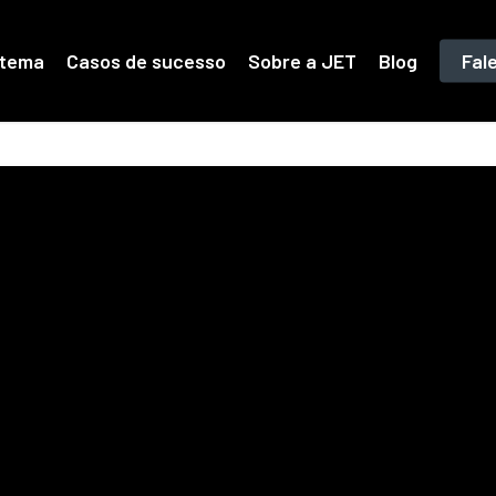
stema
Casos de sucesso
Sobre a JET
Blog
Fal