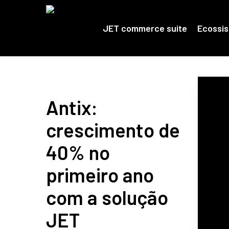
Skip
to
main
JET commerce suite
Ecossi
content
Antix:
crescimento de
40% no
primeiro ano
com a solução
JET