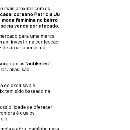
ão mais próxima com os
casal coreano Patricia Ju
e moda feminina no bairro
se na venda por atacado.
 mercado para uma marca
eram investir na confecção
ez de atuar apenas na
 surgiram as
“antiketes”
,
as, aliás, são
a de exclusiva e
ix
tem sido baseado na
ossibilidade de oferecer
compra é que os
ejo.
Olímpia e abriu caminho para