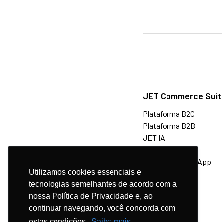
JET Commerce Suit
Plataforma B2C
Plataforma B2B
JET IA
Marketplaces
Venda via WhatsApp
Utilizamos cookies essenciais e
tecnologias semelhantes de acordo com a
Ecossistema
nossa Política de Privacidade e, ao
continuar navegando, você concorda com
estas condições.
Saiba mais