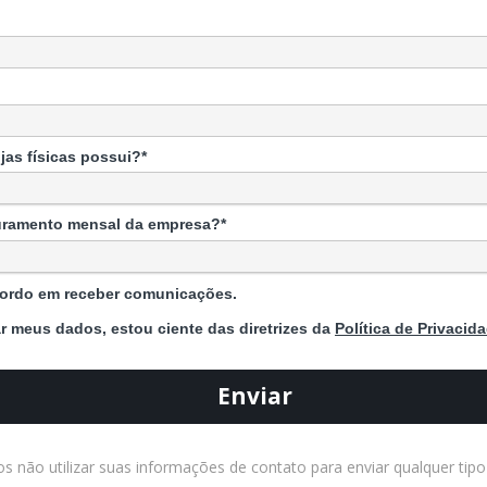
jas físicas possui?*
turamento mensal da empresa?*
ordo em receber comunicações.
r meus dados, estou ciente das diretrizes da
Política de Privacid
Enviar
 não utilizar suas informações de contato para enviar qualquer tip