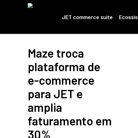
Skip
to
main
JET commerce suite
Ecossi
content
Maze troca
plataforma de
e-commerce
para JET e
amplia
faturamento em
30%