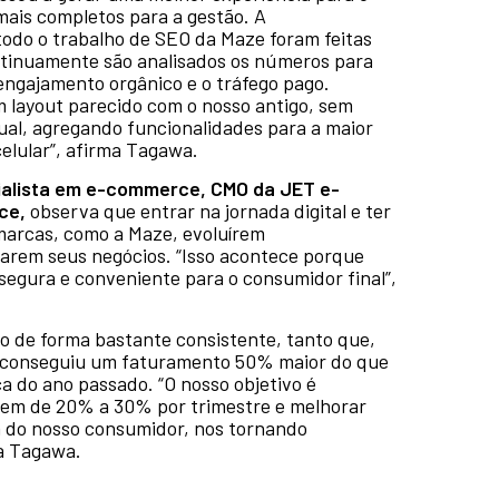
 mais completos para a gestão. A
todo o trabalho de SEO da Maze foram feitas
ntinuamente são analisados os números para
engajamento orgânico e o tráfego pago.
 layout parecido com o nosso antigo, sem
ual, agregando funcionalidades para a maior
elular”, afirma Tagawa.
alista em e-commerce, CMO da JET e-
ce,
observa que entrar na jornada digital e ter
marcas, como a Maze, evoluírem
arem seus negócios. “Isso acontece porque
gura e conveniente para o consumidor final”,
o de forma bastante consistente, tanto que,
ja conseguiu um faturamento 50% maior do que
a do ano passado. “O nosso objetivo é
dem de 20% a 30% por trimestre e melhorar
a do nosso consumidor, nos tornando
za Tagawa.