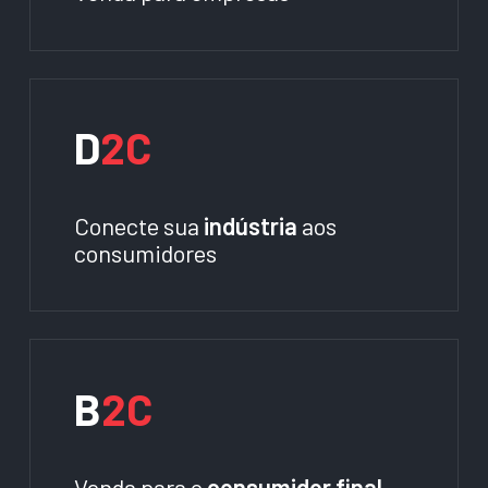
D
2C
Conecte sua
indústria
aos
consumidores
B
2C
Venda para o
consumidor final