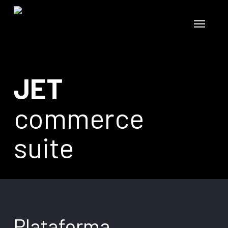
Skip
to
Menu
main
content
JET
commerce
suite
Plataforma