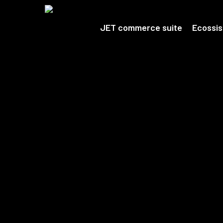
Skip
to
main
JET commerce suite
Ecossi
content