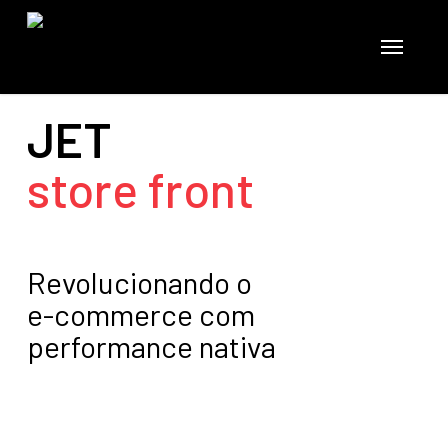
Skip
to
Menu
main
content
JET
store front
Revolucionando o
e-commerce com
performance nativa