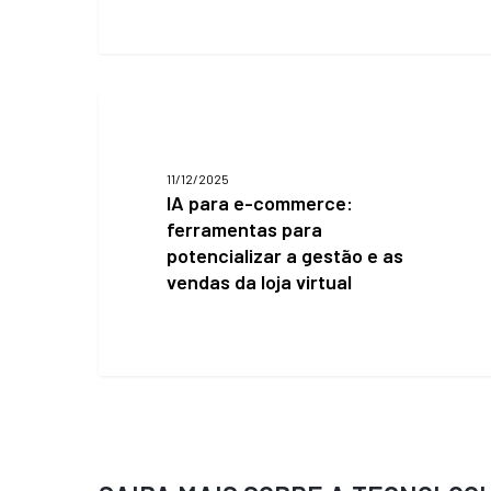
e
eficiência
para
sua
operação
IA
para
e-
commerce:
11/12/2025
ferramentas
IA para e-commerce:
para
ferramentas para
potencializar
potencializar a gestão e as
a
gestão
vendas da loja virtual
e
as
vendas
da
loja
virtual