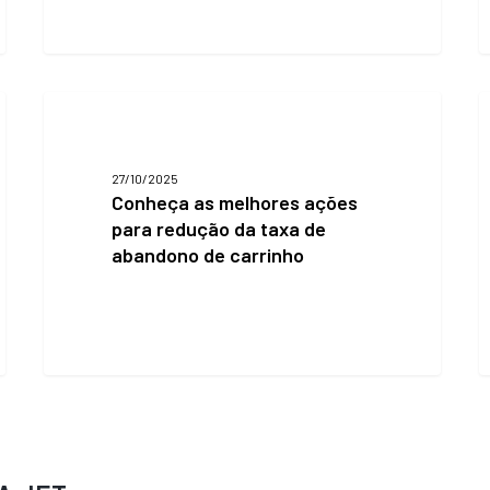
Conheça
B
as
F
melhores
2
ações
e
27/10/2025
para
m
Conheça as melhores ações
redução
a
para redução da taxa de
da
o
abandono de carrinho
taxa
de
abandono
de
carrinho