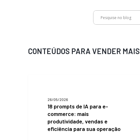
Vendas via WhatsApp: como s
Marketplace B2B: indústria, d
18 prompts de IA para e-com
CONTEÚDOS PARA VENDER MAIS
concorrência
varejo têm muito a ganhar c
produtividade, vendas e efici
operação
18
prompts
de
IA
26/05/2026
para
18 prompts de IA para e-
e-
commerce: mais
commerce:
produtividade, vendas e
mais
produtividade,
eficiência para sua operação
vendas