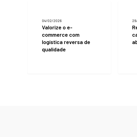
Valorize
Recupe
o
mais
e-
carrinh
04/02/2026
29
commerce
abando
Valorize o e-
R
com
logística
commerce com
c
reversa
logística reversa de
a
de
qualidade
qualidade