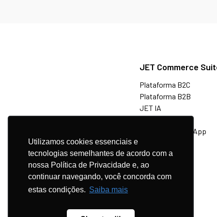
JET Commerce Suit
Plataforma B2C
Plataforma B2B
JET IA
Marketplaces
Venda via WhatsApp
Utilizamos cookies essenciais e
tecnologias semelhantes de acordo com a
Ecossistema
nossa Política de Privacidade e, ao
continuar navegando, você concorda com
estas condições.
Saiba mais