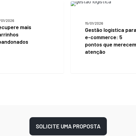
re
Gestão
logística
os
para
/01/2026
nados
e-
15/01/2026
ecupere mais
commerce:
Gestão logística par
5
arrinhos
e-commerce: 5
pontos
bandonados
pontos que merece
que
atenção
merecem
atenção
SOLICITE UMA PROPOSTA