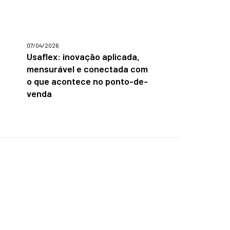
saflex:
novação
plicada,
ensurável
07/04/2026
Usaflex: inovação aplicada,
onectada
mensurável e conectada com
om
o que acontece no ponto-de-
ue
venda
contece
o
onto-
e-
enda