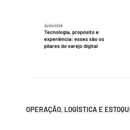
Tecnologia,
propósito
e
experiência:
24/04/2026
esses
Tecnologia, propósito e
são
experiência: esses são os
os
pilares do varejo digital
pilares
do
varejo
digital
OPERAÇÃO, LOGÍSTICA E ESTOQU