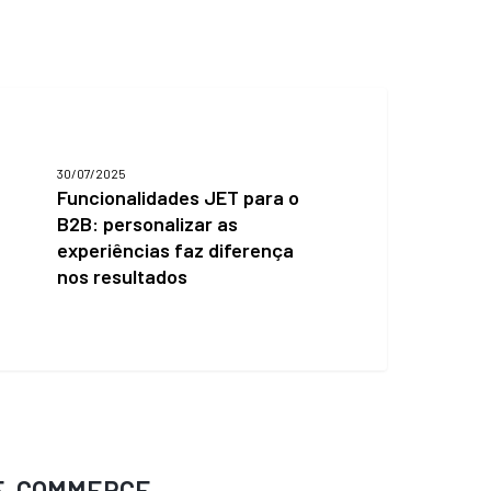
uncionalidades
JET
ara
30/07/2025
2B:
Funcionalidades JET para o
ersonalizar
B2B: personalizar as
s
experiências faz diferença
xperiências
az
nos resultados
iferença
os
esultados
E-COMMERCE