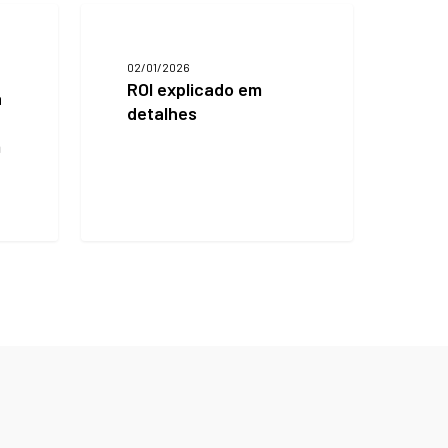
ROI
explicado
em
02/01/2026
detalhes
ROI explicado em
a
detalhes
m