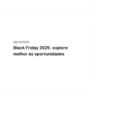
lack
riday
025:
xplore
06/10/2025
elhor
Black Friday 2025: explore
s
melhor as oportunidades
portunidades