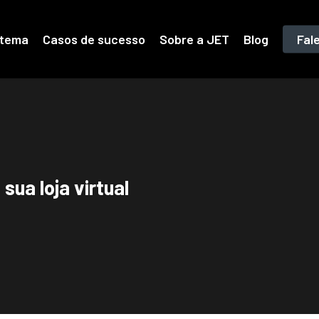
stema
Casos de sucesso
Sobre a JET
Blog
Fal
ua loja virtual