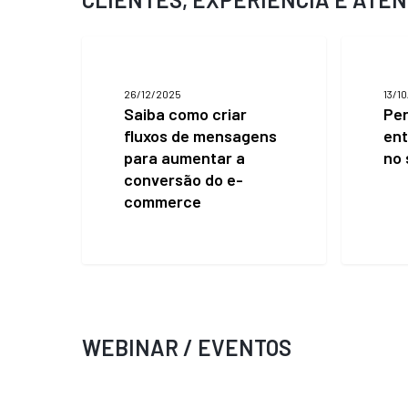
Saiba
Personali
como
entenda
criar
como
26/12/2025
13/1
fluxos
aplicar
Saiba como criar
Per
de
no
fluxos de mensagens
ent
mensagens
seu
para
negócio!
para aumentar a
no 
aumentar
conversão do e-
a
commerce
conversão
do
e-
commerce
WEBINAR / EVENTOS