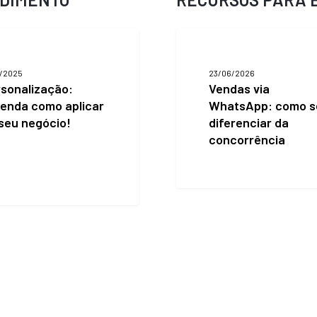
zação:
Vendas
via
WhatsApp:
0/2025
23/06/2026
como
sonalização:
Vendas via
se
enda como aplicar
WhatsApp: como s
diferenciar
da
seu negócio!
diferenciar da
concorrência
concorrência