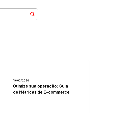
timize
ua
peração:
uia
19/02/2026
e
Otimize sua operação: Guia
étricas
de Métricas de E-commerce
e
-
ommerce