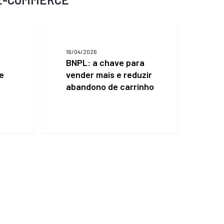
BNPL:
a
chave
16/04/2026
para
BNPL: a chave para
vender
e
vender mais e reduzir
mais
e
abandono de carrinho
reduzir
abandono
de
carrinho