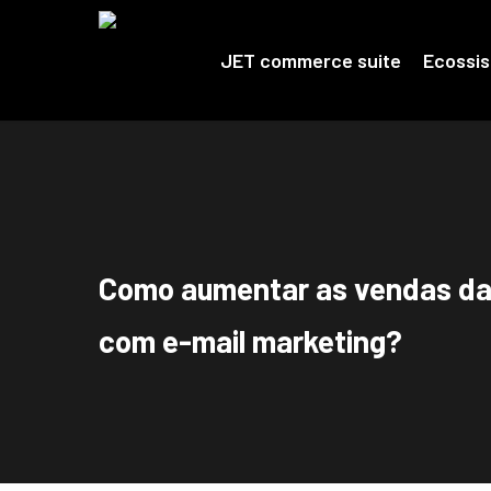
Skip
to
main
JET commerce suite
Ecossi
content
Como aumentar as vendas da s
com e-mail marketing?