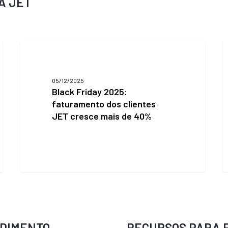
A JET
Black
F
Friday
2025:
p
faturamento
o
05/12/2025
dos
B
Black Friday 2025:
clientes
p
faturamento dos clientes
JET
a
JET cresce mais de 40%
cresce
e
mais
f
de
d
40%
n
r
NDIMENTO
RECURSOS PARA 